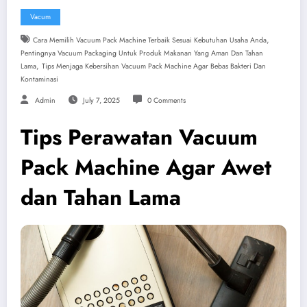
Vacum
,
Cara Memilih Vacuum Pack Machine Terbaik Sesuai Kebutuhan Usaha Anda
Pentingnya Vacuum Packaging Untuk Produk Makanan Yang Aman Dan Tahan
,
Lama
Tips Menjaga Kebersihan Vacuum Pack Machine Agar Bebas Bakteri Dan
Kontaminasi
Admin
July 7, 2025
0 Comments
Tips Perawatan Vacuum
Pack Machine Agar Awet
dan Tahan Lama