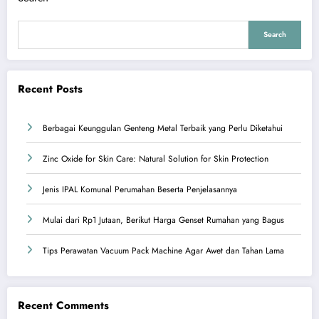
Search
Recent Posts
Berbagai Keunggulan Genteng Metal Terbaik yang Perlu Diketahui
Zinc Oxide for Skin Care: Natural Solution for Skin Protection
Jenis IPAL Komunal Perumahan Beserta Penjelasannya
Mulai dari Rp1 Jutaan, Berikut Harga Genset Rumahan yang Bagus
Tips Perawatan Vacuum Pack Machine Agar Awet dan Tahan Lama
Recent Comments